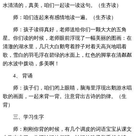
水清清的，真美，咱们一起读一读这句。（生齐读）
师：咱们连起来有感情地读一遍。（生齐读）
师：孩子读得真好，老师送给你们一颗大大的五角
星。你们读的时候，老师眼前浮现了一幅美丽的图画：在
清澈的湖水里，几只大白鹅弯着脖子对着天高兴地唱着
歌，雪白的羽毛浮在碧绿的水面上，红色的脚掌在清粼粼
的水波中拨动，多美啊！
4、 背诵
师：孩子们，咱们闭上眼睛，脑海里浮现出鹅游水唱
歌的画面，一起来背一背。注意背出古诗的韵律。（生
背）
三、学习生字
师：刚刚你背的时候，有几个调皮的词语宝宝从课文