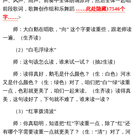
声、风声、雨声。前奏中全体朗诵原诗，然后全体一起唱
前段歌词，歌舞创作组和乐舞蹈
……此处隐藏17546个
字……
>
师：大白鹅在唱歌，“向” 这个字要读重些，跟老师读
一遍。（生齐读）
（2）“白毛浮绿水”
师：这句该怎么读，谁来试一试？（抽2生读）
师：读得真好，鹅毛是什么颜色？（生：白色）河水
又是什么颜色？（生：绿色）对了，咱们把“白”“绿”读重
一点，色彩就更美了，咱们一起来读。（生齐读）读得真
美，这句读好了，下句就不难了，谁来读一读？
（3）“红掌拨清波”
师：你真聪明，知道把“红”字读重一点，除了“红”还
有哪个字需要读重一点就更美了？（生：“清”）对了，河