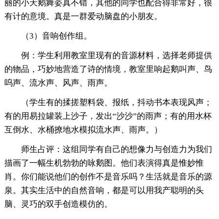
丽的小天鹅舞姿真不错，其他的同学也配合得非常好，很
有计的意境。真是一群爱动脑盘的小朋友。
（3）音响创作组。
例：学生利用教室里现有的音源材料，选择老师提供
的物品，巧妙地营造了诗的情境，教室里响起鹅叫声、鸟
呜声、流水声、风声、雨声。
（学生有的揉搓塑料袋、报纸，抖动书本表现风声；
有的用易拉罐装上沙子，发出“沙沙”的雨声；有的用水杯
互倒水、水桶撩地水模拟流水声、雨声。）
师生占评：这组同学有自己的想像力与创造力为我们
描画了一幅生机勃勃的咏鹅图。他们表演得真是惟妙惟
肖。你们能说他们的创作不是音乐吗？生活就是音乐的源
泉。其实生活中的自然音响，都是可以用我产聪明的头
脑、灵巧的双手创造模仿的。