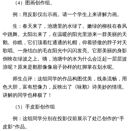
（4）图画创作组。
例：用反影仪出示画。请一个学生上来讲解力画。
生：春天来了，池塘里的水绿了。嫩绿的柳枝在春风
中跳舞。太阳出来了，在温暖的阳光里游来一群美丽的天
鹅。你瞧，它们顶着红通通的礼帽，仰着骄傲的脖子对天
歌唱。一身结白的毛在阳光中闪闪发亮。它那美丽的身影
倒映在绿波之上。咦，池塘中的水为什么会泛起一层层波
浪呢？原来是鹅那像像扇子孙样的红脚掌在划水呢。
师生点评：这组同学的作品构图优美，线条流畅，用
色大胆，富有想像力，反映出了《咏鹅》诗美妙的情境。
讲解的同学也棒极了！
（5）手皮影创作组
例：这组同学分别在投影仪前展示了处己创作的“手
皮影”作品。