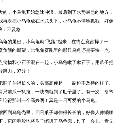
分！
大的，小乌龟开始急速冲浪，最后到了水势最急的地方，
我再次把小乌龟放在水龙头下，小乌龟不停地抓我，好像
浪：不及格！
乌龟的尾巴，小乌龟就“飞跑”起来，在终点竟然摔了一
有辜负我的期望，比龟兔赛跑里的那只乌龟还是要快一点。
点食物和小石子混在一起，小乌龟瞅了瞅石子，用爪子把
辨力，97分！
把脖子伸得长长的，头高高仰起，一副迫不及待的样子。
两只前爪一扒拉，一块肉就到了肚子里了。有一次，爷爷
它吃得那叫一个高兴啊！真是一只可爱的小乌龟。
缩回到乌龟壳里，四只爪子却伸得长长的，好像人伸懒腰
下，它闪电般地将爪子缩进了乌龟壳，过了一会儿，看见