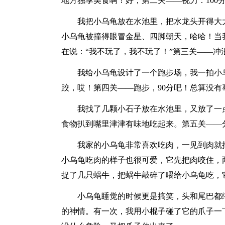
地方独享美食啊！好，第二关——视力：100
我把小乌龟放在水池里，把水龙头开得大
小乌龟被撞得眼冒金星、四脚朝天，哈哈！当
在说：“我不玩了，我不玩了！”第三关——冲
我给小乌龟设计了一个跑步场，我一拍小
跤，哎！第四关——跑步，90分吧！总算没
我找了几颗小石子放在水池里，又放了一
食物扒到嘴里津津有味地吃起来。第五关——分
我家的小乌龟非常喜欢吃肉，一见到肉就
小乌龟吃肉的样子也很可爱，它先把肉咬住，
捉了几只蜗牛，把蜗牛敲碎了喂给小乌龟吃，
小乌龟睡觉的时候更是搞笑，头和尾巴都
的神情。有一次，我用小棍子碰了它的爪子一