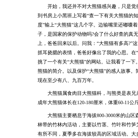
开始，我还并不对大熊猫感兴趣，只是觉
到书房上小黑班上写着“查一下有关大熊猫的知
度”输上“大熊猫”这几个字。边输嘴里还嘟囔
子，是国家的保护动物吗?会了什么好查的真
上，爸爸回来以后。问我：“大熊猫有多高?”
抓耳挠腮的表情，爸爸好像出了我的心思。在“
挑了一个有关“大熊猫”的网站。让我看了一下
熊猫的简介。以及保护“大熊猫”的感人故事。
现在至少有八、九百万年。
大熊猫属食肉目大熊猫科，与熊类是表兄
成年大熊猫体长在120-180厘米，体重60-
大熊猫主要栖息于海拔800-3000米的
林带的竹林内活动，主要以竹茎、竹叶和竹笋
有所不同，夏季多在海拔较高的区域活动。大