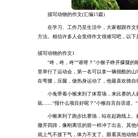
描写动物的作文(汇编15篇)
在学习、工作乃至生活中，大家都跟作文
方法。相信许多人会觉得作文很难写吧，以下
描写动物的作文1
“咚，咚，咚”“谁呀？”小猴子睁开朦胧
里举行了运动会，第一名可以拿一辆很酷的山地
在弯腰，压腿，做热身运动了，他最喜欢骑自
小兔带着小猴来到了体育场，来比赛的人
鼠……“报什么项目好呢？”小猴自言自语道。
小猴来到了跑步比赛场，站在起跑线上。好
撒开四蹄，像刚离弦的箭一样冲了出去。其他
就上气不接下气，体力不支了。眼看其他动物