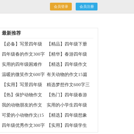
会员登录
会员注册
最新推荐
【必备】写景四年级
【精品】四年级下册
作文集锦6篇
校园作文四篇
四年级春的作文300字
【精华】春游四年级
锦集5篇
的作文集锦5篇
实用的四年级困难作
【精选】四年级作文
文锦集十篇
集合7篇
温暖的微笑作文600字
有关动物的作文15篇
7篇
【实用】写景四年级
精选梦想作文600字三
作文集锦5篇
篇
【热】保护动物作文
【热门】四年级春游
作文锦集十篇
我的动物朋友的作文
实用的小学生四年级
作文300字合集八篇
可爱的小动物作文(15
【精选】四年级想象
篇)
作文汇总10篇
四年级优秀作文300字
【实用】四年级学生