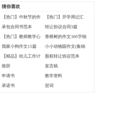
四篇
作文300字合集6篇
猜你喜欢
【热门】中秋节的作
【热门】开学周记汇
文400字9篇
总7篇
承包合同书范本
转让协议合同3篇
【热门】教师教学心
香樟树的作文300字锦
得体会四篇
集8篇
我家小狗作文15篇
小小动物园作文(集锦
12篇)
【精品】幼儿工作计
股权转让协议范本
划5篇
致辞
发言稿
申请书
教学资料
承诺书
贺词