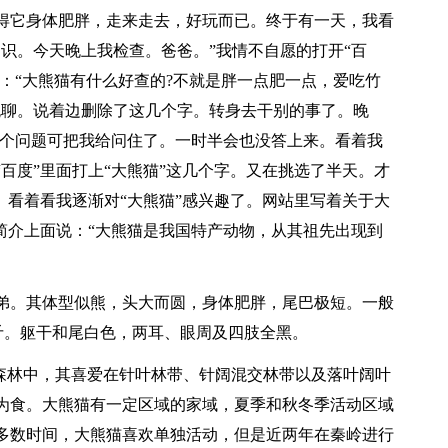
得它身体肥胖，走来走去，好玩而已。终于有一天，我看
识。今天晚上我检查。爸爸。”我情不自愿的打开“百
着：“大熊猫有什么好查的?不就是胖一点肥一点，爱吃竹
无聊。说着边删除了这几个字。转身去干别的事了。晚
这个问题可把我给问住了。一时半会也没答上来。看着我
百度”里面打上“大熊猫”这几个字。又在挑选了半天。才
。看着看我逐渐对“大熊猫”感兴趣了。网站里写着关于大
简介上面说：“大熊猫是我国特产动物，从其祖先出现到
弟。其体型似熊，头大而圆，身体肥胖，尾巴极短。一般
11公斤。躯干和尾白色，两耳、眼周及四肢全黑。
山区森林中，其喜爱在针叶林带、针阔混交林带以及落叶阔叶
为食。大熊猫有一定区域的家域，夏季和秋冬季活动区域
多数时间，大熊猫喜欢单独活动，但是近两年在秦岭进行