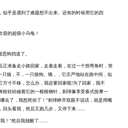
，似乎是遇到了难题想不出来。还有的时候用它的四
欢迎的超级小乌龟！
被恶狗挡道了。
后正准备走小路回家，走着走着，在过一个拐弯角时，突
，一只狼，不，一只狼狗。咦，，它庄严地站在路中间，似
它方寸不移，怎么办，我还要回家呢!为了回家，我不
树枝轻轻碰着它的一根根钢针，刺球像享受泰式按摩一
跑哪去了，我想死你了！”刺球睁开双眼不说话，就是用嘴
，回头看我，然后又跑几步，又停下来……
我！”然后我就醒了……