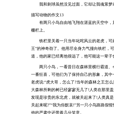
我和刺球虽然没见过面，它却让我魂萦梦
描写动物的作文13
有两只小鸟自由地飞翔在湛蓝的天空中，
栅栏上。
铁栏里关着一只当年叱咤风云的老虎，可
王”的神奇劲了。他用尽全身力气撞向铁栏，
道，他的家已经离他很远了，他可能这一辈子
两只小鸟，一看昔日在森林里横行霸道、
一番狂喜，可他们为了保持自己的形象，其中
老虎说:“虎大哥，怎么了?当年的森林之王怎么
大森林所剩的树已经寥寥无几了!人类在那里
发现是珍贵的东北虎，就被关起来了!人类真
关起来呢?”“我为你默哀!”另一只小鸟路路
他的严肃中还带着几分笑意。