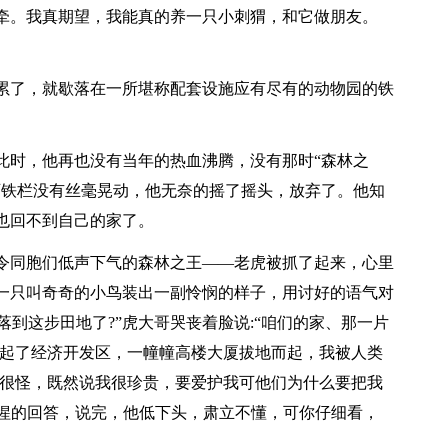
牵。我真期望，我能真的养一只小刺猬，和它做朋友。
累了，就歇落在一所堪称配套设施应有尽有的动物园的铁
此时，他再也没有当年的热血沸腾，没有那时“森林之
可铁栏没有丝毫晃动，他无奈的摇了摇头，放弃了。他知
也回不到自己的家了。
令同胞们低声下气的森林之王——老虎被抓了起来，心里
一只叫奇奇的小鸟装出一副怜悯的样子，用讨好的语气对
落到这步田地了?”虎大哥哭丧着脸说:“咱们的家、那一片
盖起了经济开发区，一幢幢高楼大厦拔地而起，我被人类
是很怪，既然说我很珍贵，要爱护我可他们为什么要把我
假惺惺的回答，说完，他低下头，肃立不懂，可你仔细看，