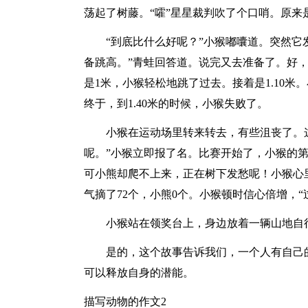
荡起了树藤。“嚯”星星裁判吹了个口哨。原
“到底比什么好呢？”小猴嘟囔道。突然它
备跳高。”青蛙回答道。说完又去准备了。好
是1米，小猴轻松地跳了过去。接着是1.10米
终于，到1.40米的时候，小猴失败了。
小猴在运动场里转来转去，有些沮丧了。
呢。”小猴立即报了名。比赛开始了，小猴的
可小熊却爬不上来，正在树下发愁呢！小猴心
气摘了72个，小熊0个。小猴顿时信心倍增，
小猴站在领奖台上，身边放着一辆山地自
是的，这个故事告诉我们，一个人有自己
可以释放自身的潜能。
描写动物的作文2