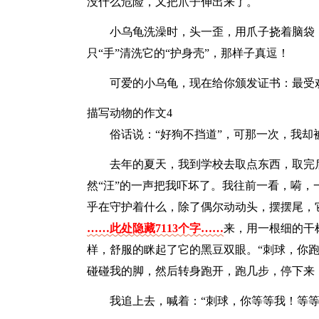
没什么危险，又把爪子伸出来了。
小乌龟洗澡时，头一歪，用爪子挠着脑袋
只“手”清洗它的“护身壳”，那样子真逗！
可爱的小乌龟，现在给你颁发证书：最受
描写动物的作文4
俗话说：“好狗不挡道”，可那一次，我却
去年的夏天，我到学校去取点东西，取完
然“汪”的一声把我吓坏了。我往前一看，嗬
乎在守护着什么，除了偶尔动动头，摆摆尾，
……此处隐藏7113个字……
来，用一根细的干
样，舒服的眯起了它的黑豆双眼。“刺球，你
碰碰我的脚，然后转身跑开，跑几步，停下来
我追上去，喊着：“刺球，你等等我！等等