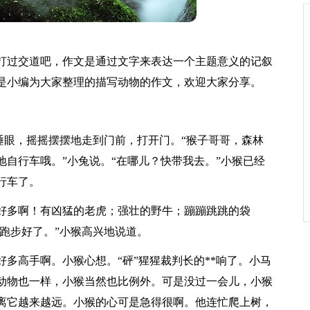
打过交道吧，作文是通过文字来表达一个主题意义的记叙
是小编为大家整理的描写动物的作文，欢迎大家分享。
的睡眼，摇摇摆摆地走到门前，打开门。“猴子哥哥，森林
自行车哦。”小兔说。“在哪儿？快带我去。”小猴已经
行车了。
好多啊！有凶猛的老虎；强壮的野牛；蹦蹦跳跳的袋
“跑步好了。”小猴高兴地说道。
多高手啊。小猴心想。“砰”猩猩裁判长的**响了。小马
动物也一样，小猴当然也比例外。可是没过一会儿，小猴
离它越来越远。小猴的心可是急得很啊。他连忙爬上树，